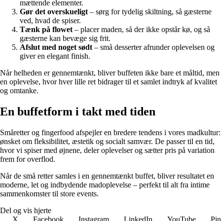
mættende elementer.
Gør det overskueligt
– sørg for tydelig skiltning, så gæsterne
ved, hvad de spiser.
Tænk på flowet
– placer maden, så der ikke opstår kø, og så
gæsterne kan bevæge sig frit.
Afslut med noget sødt
– små desserter afrunder oplevelsen og
giver en elegant finish.
Når helheden er gennemtænkt, bliver buffeten ikke bare et måltid, men
en oplevelse, hvor hver lille ret bidrager til et samlet indtryk af kvalitet
og omtanke.
En buffetform i takt med tiden
Småretter og fingerfood afspejler en bredere tendens i vores madkultur:
ønsket om fleksibilitet, æstetik og socialt samvær. De passer til en tid,
hvor vi spiser med øjnene, deler oplevelser og sætter pris på variation
frem for overflod.
Når de små retter samles i en gennemtænkt buffet, bliver resultatet en
moderne, let og indbydende madoplevelse – perfekt til alt fra intime
sammenkomster til store events.
Del og vis hjerte
X
Facebook
Instagram
LinkedIn
YouTube
Pin