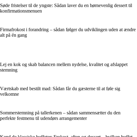
Søde fristelser til de yngste: Sådan laver du en børnevenlig dessert til
konfirmationsmenuen
Firmafrokost i forandring – sådan følger du udviklingen uden at ændre
alt på én gang
Lej en kok og skab balancen mellem nydelse, kvalitet og afslappet
stemning
Værtskab med bestilt mad: Sådan får du gæsterne til at føle sig
velkomne
Sommerstemning på tallerkenen – sådan sammensætter du den
perfekte festmenu til udendørs arrangementer
Kend de klassiske buffeter: Frokost, aften og dessert – hvilken buffet