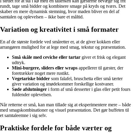
I stedet for at stå i kø med en tallerken kan gæsterne bevæge sig frit
rundt, tage små bidder og kombinere smage på kryds og tværs. Det
skaber en mere dynamisk stemning, hvor maden bliver en del af
samtalen og oplevelsen – ikke bare et måltid.
Variation og kreativitet i små formater
En af de største fordele ved småretter er, at de giver kokken eller
arrangøren mulighed for at lege med smag, tekstur og præsentation.
Små skåle med ceviche eller tartar
giver et frisk og elegant
udtryk.
Mini-burgere, sliders eller wraps
appellerer til gæster, der
foretrækker noget mere rustikt.
Vegetariske bidder
som falafel, bruschetta eller små tærter
giver variation og imødekommer forskellige kostvaner.
Søde afslutninger
i form af små desserter i glas eller petit fours
fuldender oplevelsen.
Når retterne er små, kan man tillade sig at eksperimentere mere – både
med smagskombinationer og visuel præsentation. Det gør buffeten til
et samtaleemne i sig selv.
Praktiske fordele for både værter og