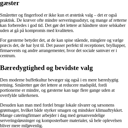
gæster
Småretter og fingerfood er ikke kun et æstetisk valg – det er også
praktisk. De kræver ofte mindre serveringsudstyr, og mange af retterne
kan forberedes i god tid. Det gør det lettere at håndtere store selskaber
uden at gå på kompromis med kvaliteten.
For gæsterne betyder det, at de kan spise stående, minglere og vælge
præcis det, de har lyst til. Det passer perfekt til receptioner, bryllupper,
firmaevents og andre arrangementer, hvor det sociale samvær er i
centrum.
Bæredygtighed og bevidste valg
Den moderne buffetkultur bevæger sig også i en mere bæredygtig
retning. Småretter gør det lettere at reducere madspild, fordi
portionerne er mindre, og gæsterne kan tage flere gange uden at
overfylde tallerkenen.
Desuden kan man med fordel bruge lokale råvarer og sæsonens
grøntsager, hvilket både styrker smagen og mindsker klimaaftrykket.
Mange cateringfirmaer arbejder i dag med genanvendelige
serveringsløsninger og komposterbare materialer, så hele oplevelsen
bliver mere miljøvenlig.