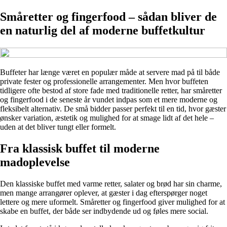
Småretter og fingerfood – sådan bliver de
en naturlig del af moderne buffetkultur
Buffeter har længe været en populær måde at servere mad på til både
private fester og professionelle arrangementer. Men hvor buffeten
tidligere ofte bestod af store fade med traditionelle retter, har småretter
og fingerfood i de seneste år vundet indpas som et mere moderne og
fleksibelt alternativ. De små bidder passer perfekt til en tid, hvor gæster
ønsker variation, æstetik og mulighed for at smage lidt af det hele –
uden at det bliver tungt eller formelt.
Fra klassisk buffet til moderne
madoplevelse
Den klassiske buffet med varme retter, salater og brød har sin charme,
men mange arrangører oplever, at gæster i dag efterspørger noget
lettere og mere uformelt. Småretter og fingerfood giver mulighed for at
skabe en buffet, der både ser indbydende ud og føles mere social.