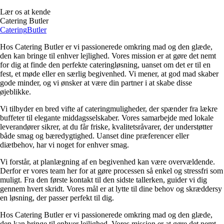
Lær os at kende
Catering Butler
Catering
Butler
Hos Catering Butler er vi passionerede omkring mad og den glæde,
den kan bringe til enhver lejlighed. Vores mission er at gøre det nemt
for dig at finde den perfekte cateringløsning, uanset om det er til en
fest, et møde eller en særlig begivenhed. Vi mener, at god mad skaber
gode minder, og vi ønsker at være din partner i at skabe disse
øjeblikke.
Vi tilbyder en bred vifte af cateringmuligheder, der spænder fra lækre
buffeter til elegante middagsselskaber. Vores samarbejde med lokale
leverandører sikrer, at du får friske, kvalitetsråvarer, der understøtter
både smag og bæredygtighed. Uanset dine præferencer eller
diætbehov, har vi noget for enhver smag.
Vi forstår, at planlægning af en begivenhed kan være overvældende.
Derfor er vores team her for at gøre processen så enkel og stressfri som
muligt. Fra den første kontakt til den sidste tallerken, guider vi dig
gennem hvert skridt. Vores mål er at lytte til dine behov og skræddersy
en løsning, der passer perfekt til dig.
Hos Catering Butler er vi passionerede omkring mad og den glæde,
den kan bringe til enhver lejlighed. Vores mission er at gøre det nemt