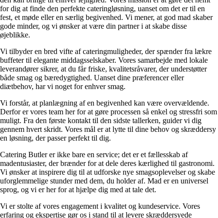
for dig at finde den perfekte cateringløsning, uanset om det er til en
fest, et møde eller en særlig begivenhed. Vi mener, at god mad skaber
gode minder, og vi ønsker at være din partner i at skabe disse
øjeblikke.
Vi tilbyder en bred vifte af cateringmuligheder, der spænder fra lækre
buffeter til elegante middagsselskaber. Vores samarbejde med lokale
leverandører sikrer, at du får friske, kvalitetsråvarer, der understøtter
både smag og bæredygtighed. Uanset dine præferencer eller
diætbehov, har vi noget for enhver smag.
Vi forstår, at planlægning af en begivenhed kan være overvældende.
Derfor er vores team her for at gøre processen så enkel og stressfri som
muligt. Fra den første kontakt til den sidste tallerken, guider vi dig
gennem hvert skridt. Vores mål er at lytte til dine behov og skræddersy
en løsning, der passer perfekt til dig.
Catering Butler er ikke bare en service; det er et fællesskab af
madentusiaster, der brænder for at dele deres kærlighed til gastronomi.
Vi ønsker at inspirere dig til at udforske nye smagsoplevelser og skabe
uforglemmelige stunder med dem, du holder af. Mad er en universel
sprog, og vi er her for at hjælpe dig med at tale det.
Vi er stolte af vores engagement i kvalitet og kundeservice. Vores
erfaring og ekspertise gør os i stand til at levere skræddersyede