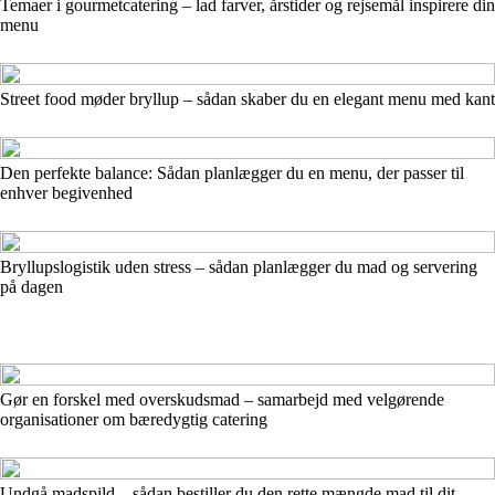
Temaer i gourmetcatering – lad farver, årstider og rejsemål inspirere din
menu
Street food møder bryllup – sådan skaber du en elegant menu med kant
Den perfekte balance: Sådan planlægger du en menu, der passer til
enhver begivenhed
Bryllupslogistik uden stress – sådan planlægger du mad og servering
på dagen
Gør en forskel med overskudsmad – samarbejd med velgørende
organisationer om bæredygtig catering
Undgå madspild – sådan bestiller du den rette mængde mad til dit