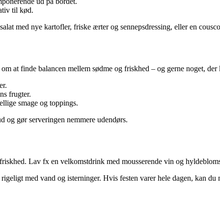
 imponerende ud på bordet.
tiv til kød.
alat med nye kartofler, friske ærter og sennepsdressing, eller en couscou
om at finde balancen mellem sødme og friskhed – og gerne noget, der k
er.
ns frugter.
ellige smage og toppings.
de ud og gør serveringen nemmere udendørs.
f friskhed. Lav fx en velkomstdrink med mousserende vin og hyldebloms
 rigeligt med vand og isterninger. Hvis festen varer hele dagen, kan du m