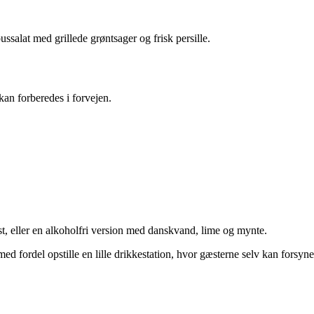
ssalat med grillede grøntsager og frisk persille.
an forberedes i forvejen.
t, eller en alkoholfri version med danskvand, lime og mynte.
ed fordel opstille en lille drikkestation, hvor gæsterne selv kan forsyne