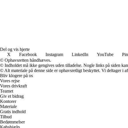
Del og vis hjerte
X
Facebook
Instagram
LinkedIn
YouTube
Pin
© Ophavsretten håndhæves.
© Indholdet må ikke gengives uden tilladelse. Nogle links på siden ka
© Alt materiale på denne side er ophavsretligt beskyttet. Vi deltager i 
Bliv klogere på os
Vores rejse
Vores drivkraft
Teamet
Giv et bidrag
Kontorer
Materiale
Gratis indhold
Tilbud
Bedømmelser
Købshjælp