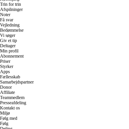
Trin for trin
Afspilninger
Noter
Få svar
Vejledning
Bedømmelse
Vi søger
Giv et tip
Deltager
Min profil
Abonnement
Priser
Styrker
Apps
Fællesskab
Samarbejdspartner
Donor
Affiliate
Teammedlem
Presseafdeling
Kontakt os
Miljø
Følg med
Følg
Deling