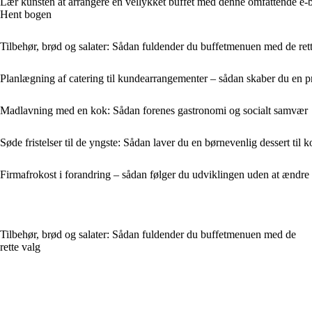
Lær kunsten at arrangere en vellykket buffet med denne omfattende e-bo
Hent bogen
Tilbehør, brød og salater: Sådan fuldender du buffetmenuen med de ret
Planlægning af catering til kundearrangementer – sådan skaber du en prof
Madlavning med en kok: Sådan forenes gastronomi og socialt samvær
Søde fristelser til de yngste: Sådan laver du en børnevenlig dessert ti
Firmafrokost i forandring – sådan følger du udviklingen uden at ændre 
Tilbehør, brød og salater: Sådan fuldender du buffetmenuen med de
rette valg