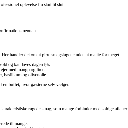
essionel oplevelse fra start til slut
l konfirmationsmenuen
d. Her handler det om at pirre smagsløgene uden at mætte for meget.
kold og kan laves dagen før.
rejer med mango og lime.
, basilikum og olivenolie.
f en buffet, hvor gæsterne selv vælger.
 karakteristiske røgede smag, som mange forbinder med solrige aftener
berede til mange.