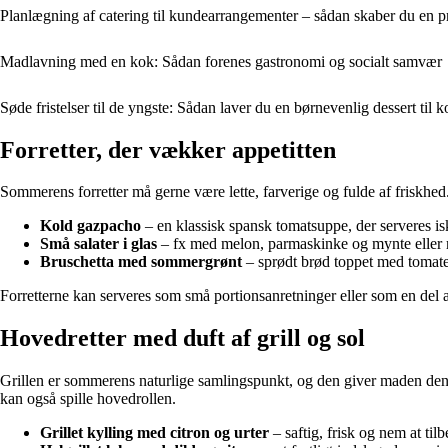
Planlægning af catering til kundearrangementer – sådan skaber du en prof
Madlavning med en kok: Sådan forenes gastronomi og socialt samvær
Søde fristelser til de yngste: Sådan laver du en børnevenlig dessert ti
Forretter, der vækker appetitten
Sommerens forretter må gerne være lette, farverige og fulde af friskhe
Kold gazpacho
– en klassisk spansk tomatsuppe, der serveres is
Små salater i glas
– fx med melon, parmaskinke og mynte eller 
Bruschetta med sommergrønt
– sprødt brød toppet med tomater
Forretterne kan serveres som små portionsanretninger eller som en del a
Hovedretter med duft af grill og sol
Grillen er sommerens naturlige samlingspunkt, og den giver maden den
kan også spille hovedrollen.
Grillet kylling med citron og urter
– saftig, frisk og nem at til