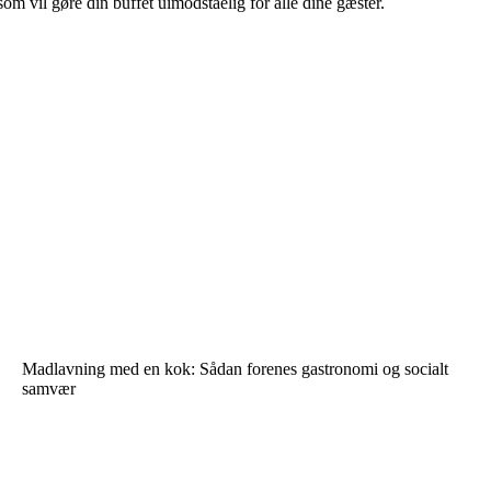
 vil gøre din buffet uimodståelig for alle dine gæster.
Madlavning med en kok: Sådan forenes gastronomi og socialt
samvær