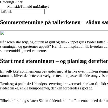
Catering
Butler
Min side
Tilmeld nu
Mailnyt
Sommerstemning på tallerkenen – sådan sa
Når solen står højt, og duften af grill og friskklippet græs fylder luf
stemningen og gæsternes appetit? Her får du inspiration til, hvordan du
sommermiddag med vennerne.
Start med stemningen – og planlæg derefte
En vellykket sommermenu begynder med at tænke over, hvilken stemning 
rammen, bliver det lettere at vælge retter, der passer til både omgivelser
Tænk også praktisk: Udendørs servering kræver mad, der kan tåle lidt ve
stedet friske, enkle komponenter, der kan forberedes i god tid.
Tilbehør, brød og salater: Sådan fuldender du buffetmenuen med de ret