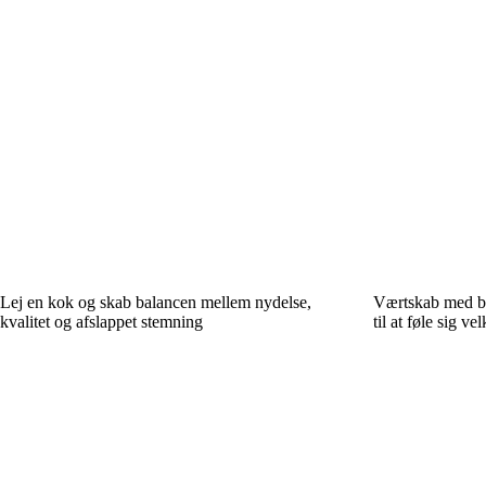
Lej en kok og skab balancen mellem nydelse,
Værtskab med be
kvalitet og afslappet stemning
til at føle sig v