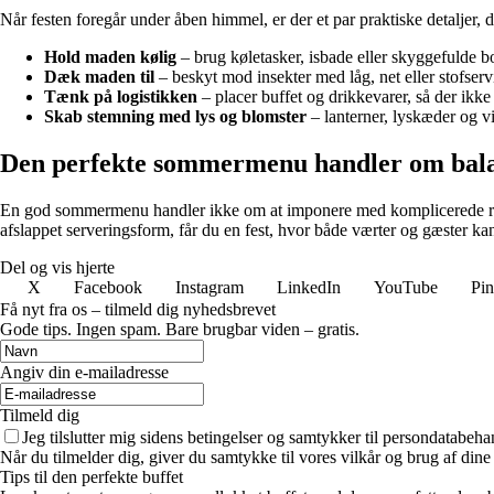
Når festen foregår under åben himmel, er der et par praktiske detaljer,
Hold maden kølig
– brug køletasker, isbade eller skyggefulde b
Dæk maden til
– beskyt mod insekter med låg, net eller stofservi
Tænk på logistikken
– placer buffet og drikkevarer, så der ikke
Skab stemning med lys og blomster
– lanterner, lyskæder og v
Den perfekte sommermenu handler om bal
En god sommermenu handler ikke om at imponere med komplicerede retter
afslappet serveringsform, får du en fest, hvor både værter og gæster ka
Del og vis hjerte
X
Facebook
Instagram
LinkedIn
YouTube
Pin
Få nyt fra os – tilmeld dig nyhedsbrevet
Gode tips. Ingen spam. Bare brugbar viden – gratis.
Angiv din e-mailadresse
Tilmeld dig
Jeg tilslutter mig sidens betingelser og samtykker til persondatabeha
Når du tilmelder dig, giver du samtykke til vores vilkår og brug af din
Tips til den perfekte buffet