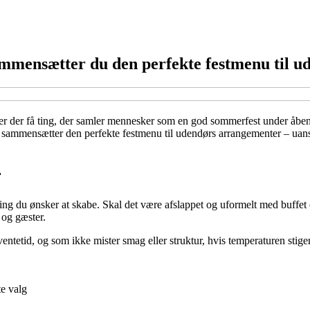
mmensætter du den perfekte festmenu til 
ten, er der få ting, der samler mennesker som en god sommerfest under å
 sammensætter den perfekte festmenu til udendørs arrangementer – uanset 
r
du ønsker at skabe. Skal det være afslappet og uformelt med buffet og
 og gæster.
ntetid, og som ikke mister smag eller struktur, hvis temperaturen stige
te valg