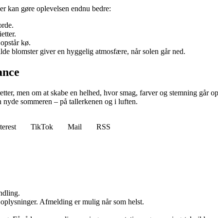
 der kan gøre oplevelsen endnu bedre:
orde.
etter.
 opstår kø.
ilde blomster giver en hyggelig atmosfære, når solen går ned.
ance
, men om at skabe en helhed, hvor smag, farver og stemning går op i e
n nyde sommeren – på tallerkenen og i luften.
terest
TikTok
Mail
RSS
ndling.
e oplysninger. Afmelding er mulig når som helst.