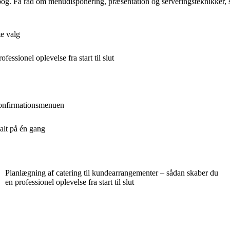
g. Få råd om menudisponering, præsentation og serveringsteknikker, som
te valg
essionel oplevelse fra start til slut
l konfirmationsmenuen
alt på én gang
Planlægning af catering til kundearrangementer – sådan skaber du
en professionel oplevelse fra start til slut