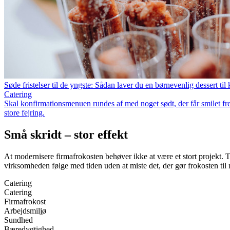
Søde fristelser til de yngste: Sådan laver du en børnevenlig dessert t
Catering
Skal konfirmationsmenuen rundes af med noget sødt, der får smilet frem
store fejring.
Små skridt – stor effekt
At modernisere firmafrokosten behøver ikke at være et stort projekt. T
virksomheden følge med tiden uden at miste det, der gør frokosten til
Catering
Catering
Firmafrokost
Arbejdsmiljø
Sundhed
Bæredygtighed