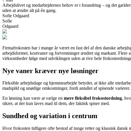
Arbejdslivet og medarbejdernes behov er i forandring – og det gælder 
uden at ændre alt på én gang.
Sofie Odgaard
Sofie
Odgaard
Firmafrokosten har i mange år været en fast del af den danske arbejd
arbejdsformer, kostvaner og forventninger ændret sig markant. Flere a
virksomheder følge med udviklingen uden at rive hele frokostordninge
Nye vaner kræver nye løsninger
Fleksible arbejdsdage og hjemmearbejde betyder, at ikke alle medarbe
madspild og unødige omkostninger, fordi antallet af spisende varierer.
En løsning kan være at vælge en
mere fleksibel frokostordning
, hv
sikrer, at der kun laves mad til dem, der faktisk spiser med.
Sundhed og variation i centrum
Hvor frokosten tidligere ofte bestod af tunge retter og klassisk dansk