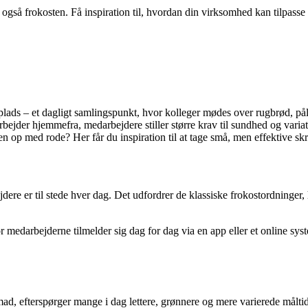
også frokosten. Få inspiration til, hvordan din virksomhed kan tilpass
splads – et dagligt samlingspunkt, hvor kolleger mødes over rugbrød, p
rbejder hjemmefra, medarbejdere stiller større krav til sundhed og vari
n op med rode? Her får du inspiration til at tage små, men effektive s
jdere er til stede hver dag. Det udfordrer de klassiske frokostordning
or medarbejderne tilmelder sig dag for dag via en app eller et online s
 mad, efterspørger mange i dag lettere, grønnere og mere varierede målti