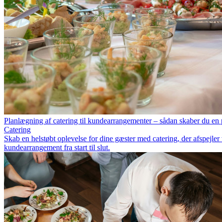
Planlægning af catering til kundearrangementer – sådan skaber du en pro
Catering
Skab en helstøbt oplevelse for dine gæster med catering, der afspejler
kundearrangement fra start til slut.