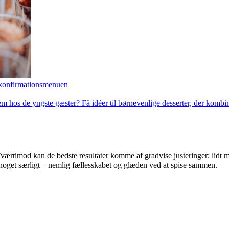
il konfirmationsmenuen
 hos de yngste gæster? Få idéer til børnevenlige desserter, der kombine
værtimod kan de bedste resultater komme af gradvise justeringer: lidt mer
 noget særligt – nemlig fællesskabet og glæden ved at spise sammen.