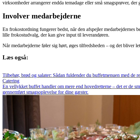
virksomheder arrangerer endda temadage eller små smagsprøver, der giv
Involver medarbejderne
En frokostordning fungerer bedst, når den afspejler medarbejdernes be
lille frokostudvalg, der kan give input til leverandøren.
Når medarbejderne føler sig hørt, øges tilfredsheden – og det bliver l
Læs også:
Tilbehør, brød og salater: Sådan fuldender du buffetmenuen med de re
Catering
En vellykket buffet handler om mere end hovedretterne – det er de små d
gennemført smagsoplevelse for dine gæster.