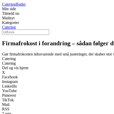
Catering
Butler
Min side
Tilmeld nu
Mailnyt
Kategorier
Catering
Firmafrokost i forandring – sådan følger d
Gør firmafrokosten tidssvarende med små justeringer, der skaber stor
Catering
Catering
Del og vis hjerte
X
Facebook
Instagram
LinkedIn
YouTube
Pinterest
TikTok
Mail
RSS
7 min