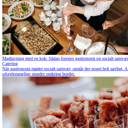
Madlavning med en kok: Sådan forenes gastronomi og socialt samvæ
Catering
Når gastronomi møder socialt samvær, opstår der noget helt særligt.
uforglemmelige stunder omkring bordet.