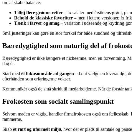
om at skabe balance.
Tilføj flere grønne retter
– fx salater med årstidens grønt, pl
Behold de klassiske favoritter
– men i lettere versioner, fx frik
Tænk i farver og smag
– variation i udseende og krydring gør 
Små justeringer kan gøre en stor forskel for både sundhed og tilfredshe
Bæredygtighed som naturlig del af frokost
Bæredygtighed er ikke længere et nicheemne, men en forventning. Man
dag ét.
Start med
ét fokusområde ad gangen
– fx at vælge en leverandør, de
efterhånden som erfaringerne vokser.
Kommunikér også de små skridt til medarbejderne. Når de forstår tank
Frokosten som socialt samlingspunkt
Selvom maden er vigtig, handler firmafrokosten også om fællesskab. I 
rammerne.
Skab
et rart og uformelt miljø
, hvor der er plads til samtale og pau