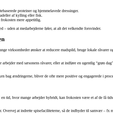
antebaserede proteiner og hjemmelavede dressinger.
adeller af kylling eller fisk.
frokosten mere appetitlig.
d – uden at medarbejderne føler, at alt det velkendte forsvinder.
en
ge virksomheder ønsker at reducere madspild, bruge lokale råvarer og
r arbejder med sæsonens råvarer, eller at indføre en ugentlig “grøn dag
en bag ændringerne, bliver de ofte mere positive og engagerede i proc
en tid, hvor mange arbejder hybridt, kan frokosten være et af de få tid
ser. Overvej at indrette spisefaciliteterne, så de indbyder til samvær – 